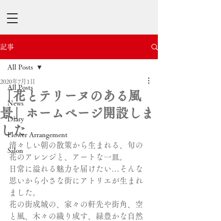
記事
All Posts
2020年7月1日
All Posts
「花とテリーヌのある風
News
景」ホームページ開設しま
Diary
した
Flower Arrangement
清々しい朝の散策から生まれる、旬の
Salon
花のアレンジと、アートな一皿。
日常に溢れる魅力を届けたい…そんな
思いから小さな街にアトリエが生まれ
ました。
花の街成城の、家々の軒先や街角、空
と風、木々の織り成す、緑豊かな自然